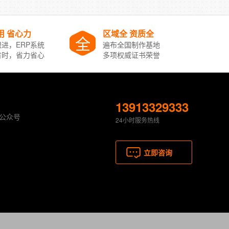
用 省心力
区域全 资质全
全
进，ERP系统
遍布全国制作基地
省时，省力省心
多项权威证书荣誉
13913329333
公众号
24小时服务热线
立即咨询