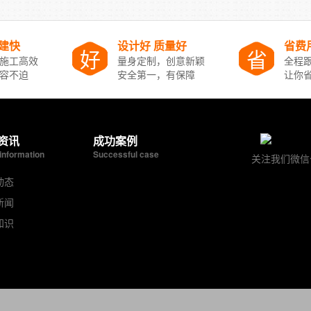
搭建快
设计好 质量好
省费
好
省
施工高效
量身定制，创意新颖
全程跟
容不迫
安全第一，有保障
让你
资讯
成功案例
information
Successful case
关注我们微信
动态
新闻
知识