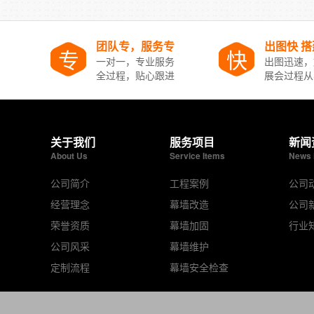
团队专，服务专
出图快 
专
快
一对一，专业服务
出图迅速，
全过程，贴心跟进
展会过程从
关于我们
服务项目
新闻
About Us
Service Items
News 
公司简介
工程案例
公司
经营理念
幕墙改造
公司
荣誉资质
幕墙加固
行业
公司风采
幕墙维护
定制流程
幕墙安全检查