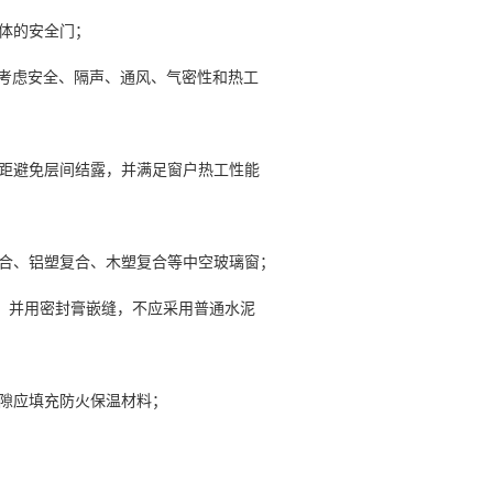
一体的安全门；
合考虑安全、隔声、通风、气密性和热工
间距避免层间结露，并满足窗户热工性能
复合、铝塑复合、木塑复合等中空玻璃窗；
充，并用密封膏嵌缝，不应采用普通水泥
间隙应填充防火保温材料；