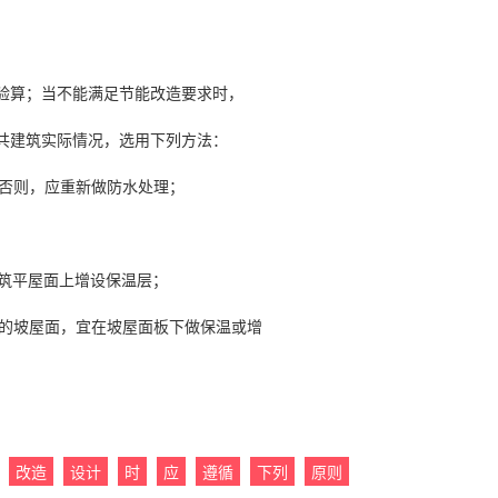
验算；当不能满足节能改造要求时，
共建筑实际情况，选用下列方法：
，否则，应重新做防水处理；
建筑平屋面上增设保温层；
顶的坡屋面，宜在坡屋面板下做保温或增
改造
设计
时
应
遵循
下列
原则