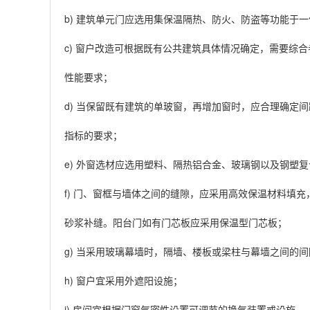
b) 建筑单元门应选用集保温隔热、防火、防盗等功能于
c) 窗户改造可根据既有公共建筑具体情况确定，需要综
性能要求；
d) 当保留既有建筑的单玻窗，再增加窗时，应合理确定
指标的要求；
e) 外窗选材应选用塑料、隔热铝合金、玻璃钢以及钢塑
f) 门、窗框与墙体之间的缝隙，应采用高效保温材料填
砂浆补缝。阳台门如有门芯板应采用保温型门芯板；
g) 当采用玻璃幕墙时，隔墙、楼板或梁柱与幕墙之间的
h) 窗户宜采用外遮阳设施；
i) 房间宜根据门窗气密性设置可调节的换气装置或设施。