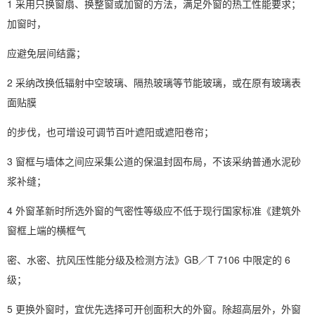
1 采用只换窗扇、换整窗或加窗的方法，满足外窗的热工性能要求；
加窗时，
应避免层间结露；
2 采纳改换低辐射中空玻璃、隔热玻璃等节能玻璃，或在原有玻璃表
面贴膜
的步伐，也可增设可调节百叶遮阳或遮阳卷帘；
3 窗框与墙体之间应采集公道的保温封固布局，不该采纳普通水泥砂
浆补缝；
4 外窗革新时所选外窗的气密性等级应不低于现行国家标准《建筑外
窗框上端的横框气
密、水密、抗风压性能分级及检测方法》GB／T 7106 中限定的 6
级；
5 更换外窗时，宜优先选择可开创面积大的外窗。除超高层外，外窗